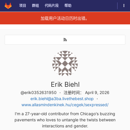
切换
项目
群组
代码片段
帮助
Skip to content
加载用户活动日历时出错。
Erik Biehl
@erik0352631950
注册时间： April 9, 2026
erik.biehl@a3ba.livethebest.shop
www.allasmindenkinek.hu/cegek/sexpressed/
I'm a 27-year-old contributor from Chicago's buzzing
pavements who loves to untangle the twists between
interactions and gender.